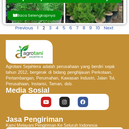
Baca Selengkapnya
Previous
1
2
3
4
5
6
7
8
9
10
Next
Agrotani Sejahtera adalah perusahaan yang berdiri sejak
tahun 2012, bergerak di bidang penghijauan Perkotaan,
Pertambangan, Perumahan, Kawasan Industri, Jalan Tol,
Perusahaan, Instansi, Taman, dsb.
Media Sosial
Jasa Pengiriman
Kami Melayani Pengiriman Ke Seluruh Indonesia