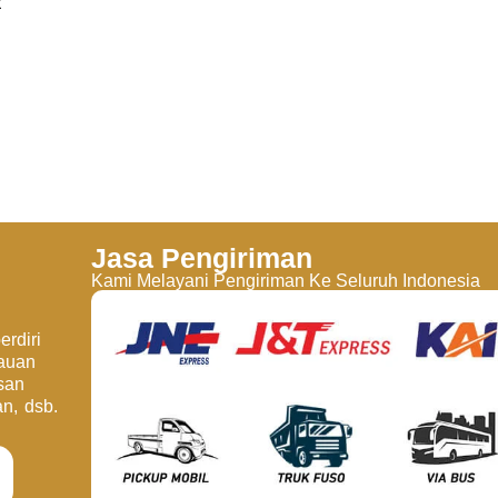
t
Jasa Pengiriman
Kami Melayani Pengiriman Ke Seluruh Indonesia
rdiri
jauan
san
an, dsb.