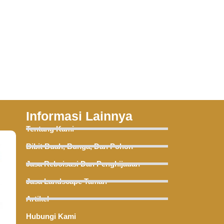
Informasi Lainnya
Tentang Kami
Bibit Buah, Bunga, Dan Pohon
Jasa Reboisasi Dan Penghijauan
Jasa Landscape Taman
Artikel
Hubungi Kami