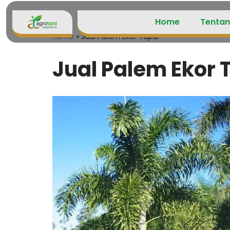
Home
Tentan
Lompat
Home
»
Jual Palem Ekor Tupai
ke
konten
Jual Palem Ekor 