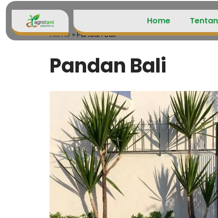
Home
Tentan
Lompat
Home
»
Pandan Bali
ke
konten
Pandan Bali