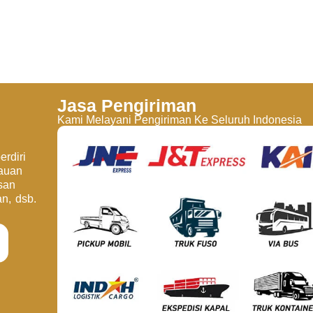
Jasa Pengiriman
Kami Melayani Pengiriman Ke Seluruh Indonesia
rdiri
jauan
san
an, dsb.