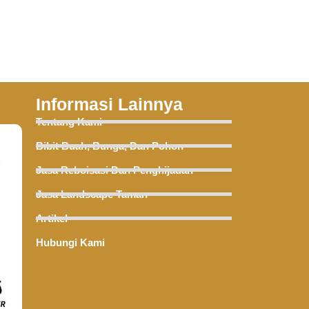
Informasi Lainnya
Tentang Kami
Bibit Buah, Bunga, Dan Pohon
Jasa Reboisasi Dan Penghijauan
Jasa Landscape Taman
Artikel
Hubungi Kami