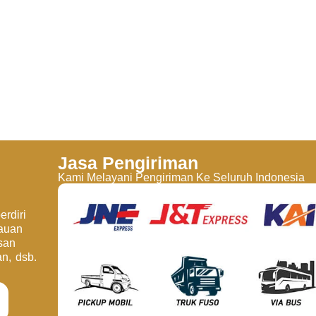
Jasa Pengiriman
Kami Melayani Pengiriman Ke Seluruh Indonesia
rdiri
jauan
san
an, dsb.