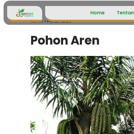
Home
Tentan
Lompat
Home
»
Pohon Aren
ke
konten
Pohon Aren