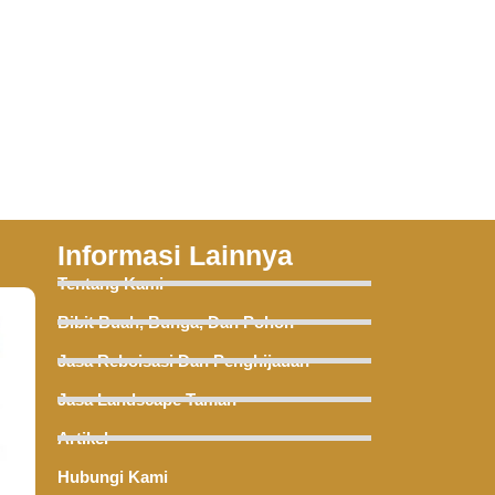
Informasi Lainnya
Tentang Kami
Bibit Buah, Bunga, Dan Pohon
Jasa Reboisasi Dan Penghijauan
Jasa Landscape Taman
Artikel
Hubungi Kami