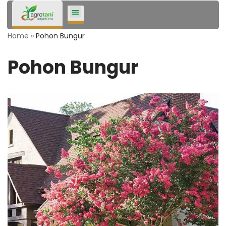
Lompat
Home
»
Pohon Bungur
ke
konten
Pohon Bungur