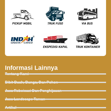
Informasi Lainnya
Tentang Kami
Bibit Buah, Bunga, Dan Pohon
Jasa Reboisasi Dan Penghijauan
Jasa Landscape Taman
Artikel