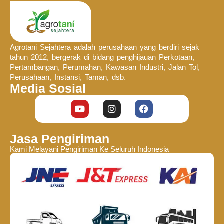
Agrotani Sejahtera adalah perusahaan yang berdiri sejak
tahun 2012, bergerak di bidang penghijauan Perkotaan,
Pertambangan, Perumahan, Kawasan Industri, Jalan Tol,
Perusahaan, Instansi, Taman, dsb.
Media Sosial
Jasa Pengiriman
Kami Melayani Pengiriman Ke Seluruh Indonesia