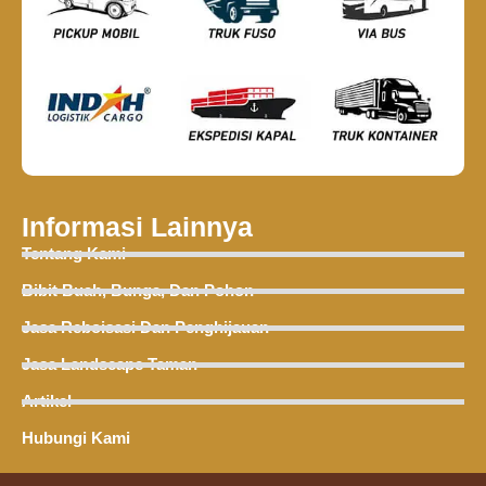
Informasi Lainnya
Tentang Kami
Bibit Buah, Bunga, Dan Pohon
Jasa Reboisasi Dan Penghijauan
Jasa Landscape Taman
Artikel
Hubungi Kami