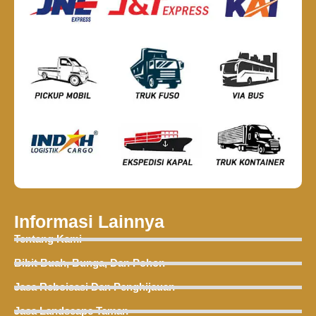
Informasi Lainnya
Tentang Kami
Bibit Buah, Bunga, Dan Pohon
Jasa Reboisasi Dan Penghijauan
Jasa Landscape Taman