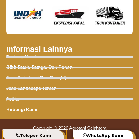
Informasi Lainnya
Tentang Kami
Bibit Buah, Bunga, Dan Pohon
Jasa Reboisasi Dan Penghijauan
Jasa Landscape Taman
Artikel
Hubungi Kami
Copyright © 2026 Agrotani Sejahtera
Telepon Kami
WhatsApp Kami