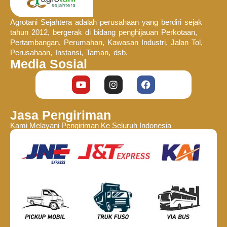
Agrotani Sejahtera adalah perusahaan yang berdiri sejak
tahun 2012, bergerak di bidang penghijauan Perkotaan,
Pertambangan, Perumahan, Kawasan Industri, Jalan Tol,
Perusahaan, Instansi, Taman, dsb.
Media Sosial
Jasa Pengiriman
Kami Melayani Pengiriman Ke Seluruh Indonesia