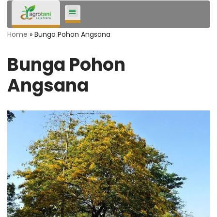
Lompat
Home
»
Bunga Pohon Angsana
ke
konten
Bunga Pohon
Angsana