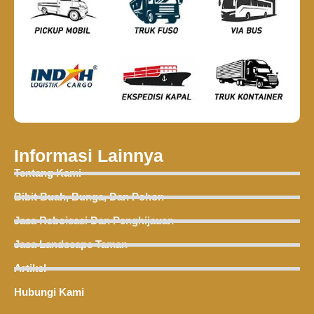
Informasi Lainnya
Tentang Kami
Bibit Buah, Bunga, Dan Pohon
Jasa Reboisasi Dan Penghijauan
Jasa Landscape Taman
Artikel
Hubungi Kami