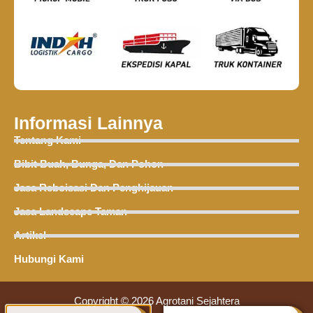
Informasi Lainnya
Tentang Kami
Bibit Buah, Bunga, Dan Pohon
Jasa Reboisasi Dan Penghijauan
Jasa Landscape Taman
Artikel
Hubungi Kami
Copyright © 2026 Agrotani Sejahtera