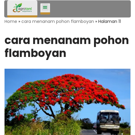
Lompat
Home
»
cara menanam pohon flamboyan
»
Halaman 11
ke
konten
cara menanam pohon
flamboyan