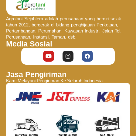
Agrotani Sejahtera adalah perusahaan yang berdiri sejak
tahun 2012, bergerak di bidang penghijauan Perkotaan,
Pertambangan, Perumahan, Kawasan Industri, Jalan Tol,
Perusahaan, Instansi, Taman, dsb.
Media Sosial
Jasa Pengiriman
Kami Melayani Pengiriman Ke Seluruh Indonesia