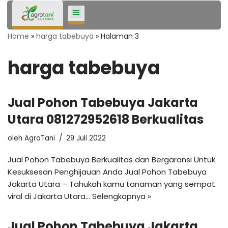
Lompat
Home
»
harga tabebuya
»
Halaman 3
ke
konten
harga tabebuya
Jual Pohon Tabebuya Jakarta
Utara 081272952618 Berkualitas
oleh
AgroTani
29 Juli 2022
Jual Pohon Tabebuya Berkualitas dan Bergaransi Untuk
Kesuksesan Penghijauan Anda Jual Pohon Tabebuya
Jakarta Utara – Tahukah kamu tanaman yang sempat
viral di Jakarta Utara…
Selengkapnya »
Jual Pohon Tabebuya Jakarta