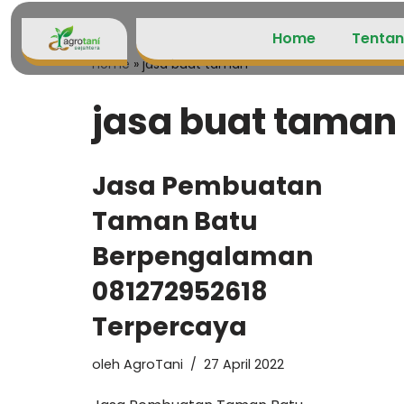
Home
Tentan
Lompat
Home
»
jasa buat taman
ke
konten
jasa buat taman
Jasa Pembuatan
Taman Batu
Berpengalaman
081272952618
Terpercaya
oleh
AgroTani
27 April 2022