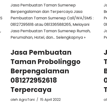
Jasa Pembuatan Taman Sumenep
J
Berpengalaman dan Terpercaya Jasa
B
MS
Pembuatan Taman Sumenep Call/WA/SMS :
P
08127295618 atau 081336588265, Melayani
0
,
Jasa Pembuatan Taman Sumenep Rumah,
J
Perumahan, Hotel, dan…
Selengkapnya »
P
Jasa Pembuatan
Taman Probolinggo
Berpengalaman
081272952618
Terpercaya
oleh
AgroTani
15 April 2022
o