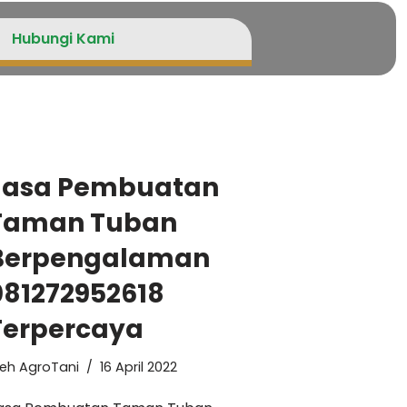
Hubungi Kami
Jasa Pembuatan
Taman Tuban
Berpengalaman
081272952618
Terpercaya
leh
AgroTani
16 April 2022