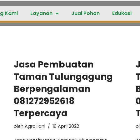
g Kami
Layanan
Jual Pohon
Edukasi
Jasa Pembuatan
Taman Tulungagung
Berpengalaman
081272952618
Terpercaya
oleh
AgroTani
16 April 2022
o