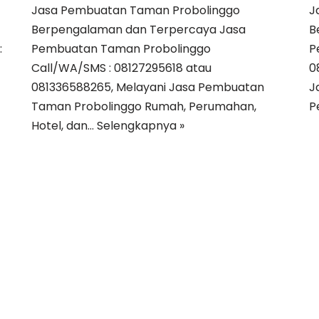
Jasa Pembuatan Taman Probolinggo
J
Berpengalaman dan Terpercaya Jasa
B
:
Pembuatan Taman Probolinggo
P
Call/WA/SMS : 08127295618 atau
0
081336588265, Melayani Jasa Pembuatan
J
Taman Probolinggo Rumah, Perumahan,
P
Hotel, dan…
Selengkapnya »