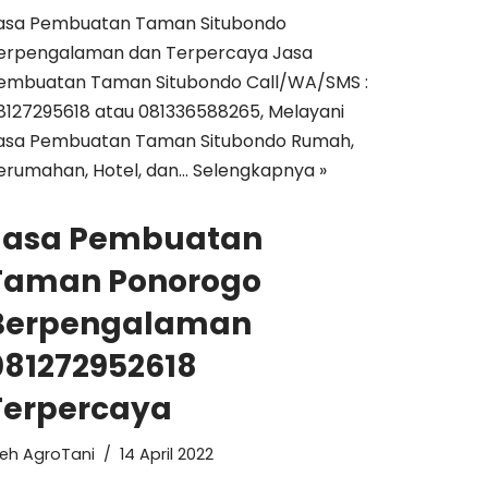
asa Pembuatan Taman Situbondo
erpengalaman dan Terpercaya Jasa
embuatan Taman Situbondo Call/WA/SMS :
8127295618 atau 081336588265, Melayani
asa Pembuatan Taman Situbondo Rumah,
erumahan, Hotel, dan…
Selengkapnya »
Jasa Pembuatan
Taman Ponorogo
Berpengalaman
081272952618
Terpercaya
leh
AgroTani
14 April 2022