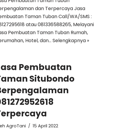
asa Pembuatan Taman Tuban
erpengalaman dan Terpercaya Jasa
embuatan Taman Tuban Call/WA/SMS :
8127295618 atau 081336588265, Melayani
asa Pembuatan Taman Tuban Rumah,
erumahan, Hotel, dan…
Selengkapnya »
Jasa Pembuatan
Taman Situbondo
Berpengalaman
081272952618
Terpercaya
leh
AgroTani
15 April 2022