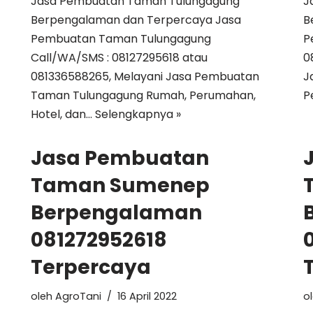
Jasa Pembuatan Taman Tulungagung
J
Berpengalaman dan Terpercaya Jasa
B
Pembuatan Taman Tulungagung
P
Call/WA/SMS : 08127295618 atau
0
081336588265, Melayani Jasa Pembuatan
J
Taman Tulungagung Rumah, Perumahan,
P
Hotel, dan…
Selengkapnya »
Jasa Pembuatan
Taman Sumenep
Berpengalaman
081272952618
Terpercaya
oleh
AgroTani
16 April 2022
o