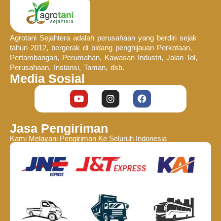
Agrotani Sejahtera adalah perusahaan yang berdiri sejak
tahun 2012, bergerak di bidang penghijauan Perkotaan,
Pertambangan, Perumahan, Kawasan Industri, Jalan Tol,
Perusahaan, Instansi, Taman, dsb.
Media Sosial
Jasa Pengiriman
Kami Melayani Pengiriman Ke Seluruh Indonesia