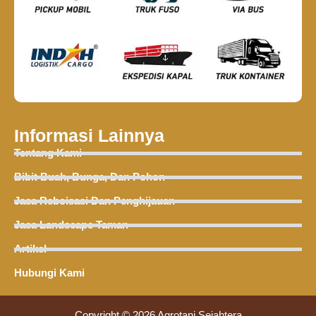
Informasi Lainnya
Tentang Kami
Bibit Buah, Bunga, Dan Pohon
Jasa Reboisasi Dan Penghijauan
Jasa Landscape Taman
Artikel
Hubungi Kami
Copyright © 2026 Agrotani Sejahtera