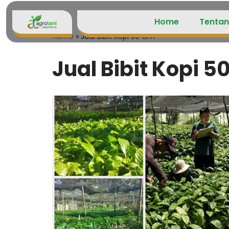
Home
Tentan
Lompat
Home
»
Jual Bibit Kopi 50 Cm
ke
konten
Jual Bibit Kopi 