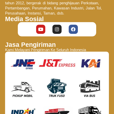
tahun 2012, bergerak di bidang penghijauan Perkotaan,
Pertambangan, Perumahan, Kawasan Industri, Jalan Tol,
Perusahaan, Instansi, Taman, dsb.
Media Sosial
Jasa Pengiriman
Kami Melayani Pengiriman Ke Seluruh Indonesia