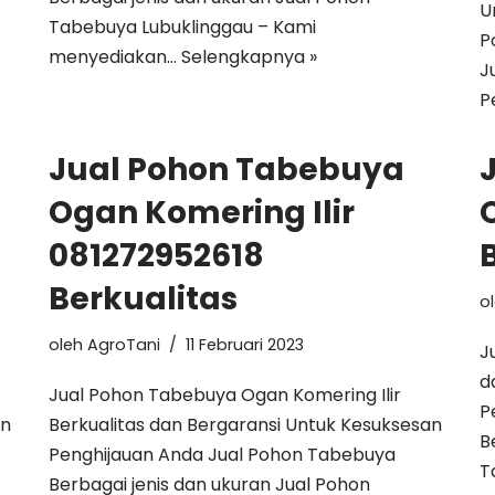
U
Tabebuya Lubuklinggau – Kami
P
menyediakan…
Selengkapnya »
J
P
Jual Pohon Tabebuya
Ogan Komering Ilir
081272952618
Berkualitas
o
oleh
AgroTani
11 Februari 2023
J
d
Jual Pohon Tabebuya Ogan Komering Ilir
P
an
Berkualitas dan Bergaransi Untuk Kesuksesan
B
Penghijauan Anda Jual Pohon Tabebuya
T
Berbagai jenis dan ukuran Jual Pohon