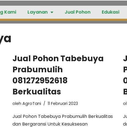
g Kami
Layanan
Jual Pohon
Edukasi
ya
Jual Pohon Tabebuya
Prabumulih
081272952618
Berkualitas
oleh
AgroTani
11 Februari 2023
o
Jual Pohon Tabebuya Prabumulih Berkualitas
J
dan Bergaransi Untuk Kesuksesan
d