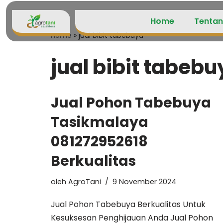
Home
Tentan
Lompat
Home
»
jual bibit tabebuya
ke
konten
jual bibit tabebu
Jual Pohon Tabebuya
Tasikmalaya
081272952618
Berkualitas
oleh
AgroTani
9 November 2024
Jual Pohon Tabebuya Berkualitas Untuk
Kesuksesan Penghijauan Anda Jual Pohon