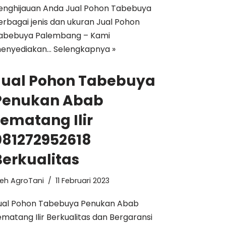
enghijauan Anda Jual Pohon Tabebuya
erbagai jenis dan ukuran Jual Pohon
abebuya Palembang – Kami
enyediakan…
Selengkapnya »
Jual Pohon Tabebuya
Penukan Abab
Lematang Ilir
081272952618
Berkualitas
leh
AgroTani
11 Februari 2023
ual Pohon Tabebuya Penukan Abab
ematang Ilir Berkualitas dan Bergaransi