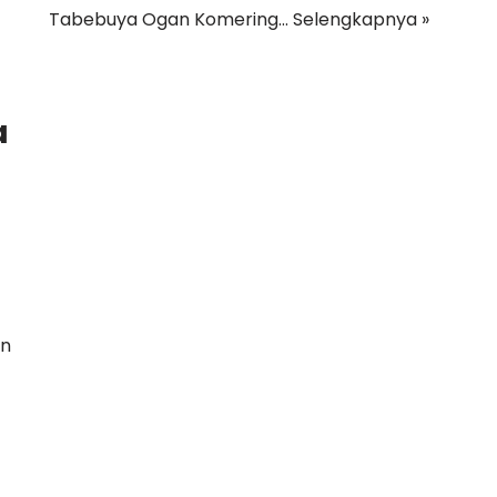
Tabebuya Ogan Komering…
Selengkapnya »
a
an