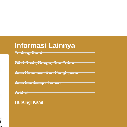
Informasi Lainnya
Tentang Kami
Bibit Buah, Bunga, Dan Pohon
Jasa Reboisasi Dan Penghijauan
Jasa Landscape Taman
Artikel
Hubungi Kami