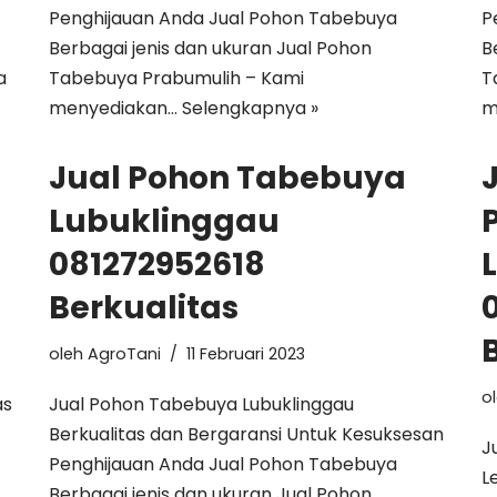
Penghijauan Anda Jual Pohon Tabebuya
P
Berbagai jenis dan ukuran Jual Pohon
B
a
Tabebuya Prabumulih – Kami
T
menyediakan…
Selengkapnya »
m
Jual Pohon Tabebuya
Lubuklinggau
081272952618
Berkualitas
oleh
AgroTani
11 Februari 2023
o
as
Jual Pohon Tabebuya Lubuklinggau
Berkualitas dan Bergaransi Untuk Kesuksesan
J
Penghijauan Anda Jual Pohon Tabebuya
L
Berbagai jenis dan ukuran Jual Pohon