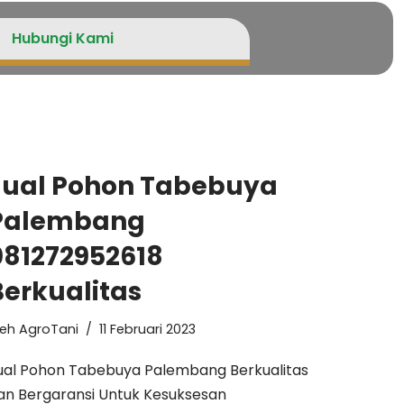
Hubungi Kami
Jual Pohon Tabebuya
Palembang
081272952618
Berkualitas
leh
AgroTani
11 Februari 2023
ual Pohon Tabebuya Palembang Berkualitas
an Bergaransi Untuk Kesuksesan