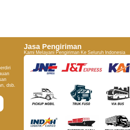
Jasa Pengiriman
Kami Melayani Pengiriman Ke Seluruh Indonesia
rdiri
jauan
san
an, dsb.