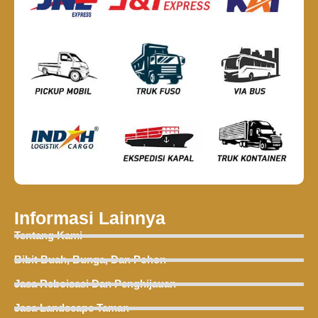
Informasi Lainnya
Tentang Kami
Bibit Buah, Bunga, Dan Pohon
Jasa Reboisasi Dan Penghijauan
Jasa Landscape Taman