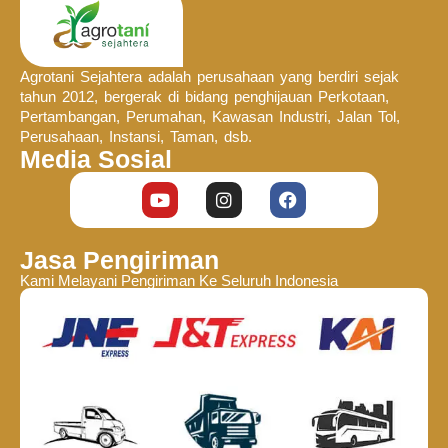
Agrotani Sejahtera adalah perusahaan yang berdiri sejak
tahun 2012, bergerak di bidang penghijauan Perkotaan,
Pertambangan, Perumahan, Kawasan Industri, Jalan Tol,
Perusahaan, Instansi, Taman, dsb.
Media Sosial
Jasa Pengiriman
Kami Melayani Pengiriman Ke Seluruh Indonesia