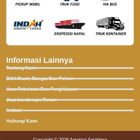
Informasi Lainnya
Tentang Kami
Bibit Buah, Bunga, Dan Pohon
Jasa Reboisasi Dan Penghijauan
Jasa Landscape Taman
Artikel
Hubungi Kami
Copyright © 2026 Agrotani Sejahtera