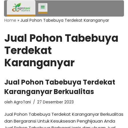
Lompat
Home
»
Jual Pohon Tabebuya Terdekat Karanganyar
ke
konten
Jual Pohon Tabebuya
Terdekat
Karanganyar
Jual Pohon Tabebuya Terdekat
Karanganyar Berkualitas
oleh
AgroTani
27 Desember 2023
Jual Pohon Tabebuya Terdekat Karanganyar Berkualitas
dan Bergaransi Untuk Kesuksesan Penghijauan Anda
Jual Pohon Tabebuya Berbagai jenis dan ukuran Jual