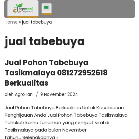
Lompat
Home
»
jual tabebuya
ke
konten
jual tabebuya
Jual Pohon Tabebuya
Tasikmalaya 081272952618
Berkualitas
oleh
AgroTani
9 November 2024
Jual Pohon Tabebuya Berkualitas Untuk Kesuksesan
Penghijauan Anda Jual Pohon Tabebuya Tasikmalaya –
Tahukah kamu tanaman yang sempat viral di
Tasikmalaya pada bulan November
tahun…
Selengkapnya »