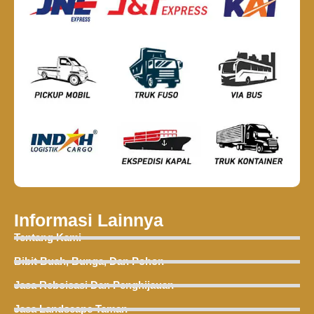
Informasi Lainnya
Tentang Kami
Bibit Buah, Bunga, Dan Pohon
Jasa Reboisasi Dan Penghijauan
Jasa Landscape Taman