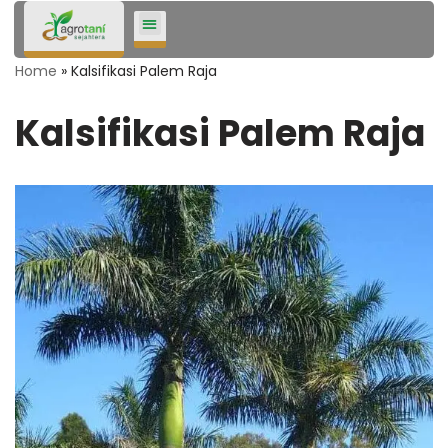
Lompat
Home
»
Kalsifikasi Palem Raja
ke
konten
Kalsifikasi Palem Raja