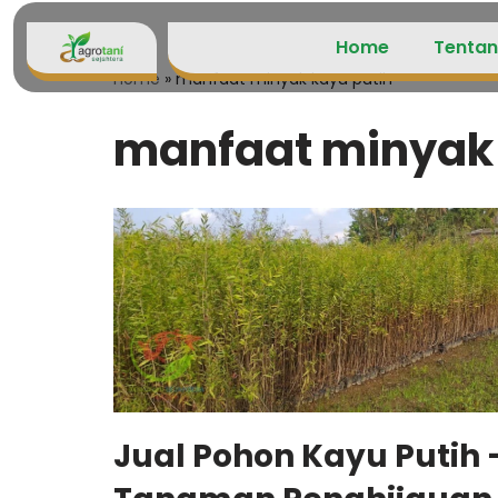
Home
Tentan
Lompat
Home
»
manfaat minyak kayu putih
ke
konten
manfaat minyak 
Jual Pohon Kayu Putih 