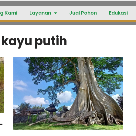
g Kami
Layanan
Jual Pohon
Edukasi
kayu putih
–