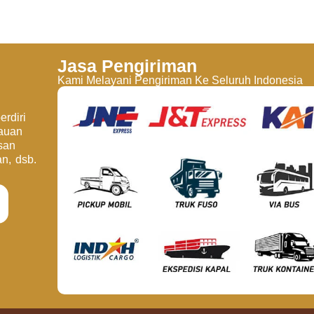
Jasa Pengiriman
Kami Melayani Pengiriman Ke Seluruh Indonesia
rdiri
jauan
san
an, dsb.