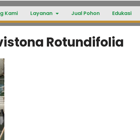
g Kami
Layanan
Jual Pohon
Edukasi
istona Rotundifolia