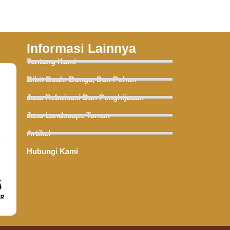
Informasi Lainnya
Tentang Kami
Bibit Buah, Bunga, Dan Pohon
Jasa Reboisasi Dan Penghijauan
Jasa Landscape Taman
Artikel
Hubungi Kami