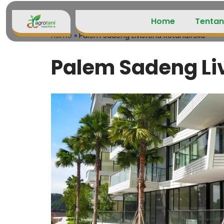
Home
Tentan
Lompat
Home
»
Palem Sadeng Livistona Rotundifolia
ke
konten
Palem Sadeng Liv