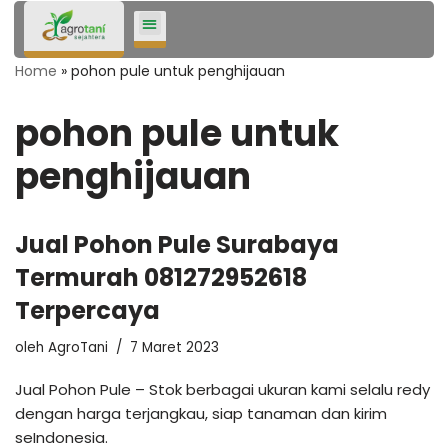
Lompat
Home
»
pohon pule untuk penghijauan
ke
konten
pohon pule untuk
penghijauan
Jual Pohon Pule Surabaya
Termurah 081272952618
Terpercaya
oleh
AgroTani
7 Maret 2023
Jual Pohon Pule – Stok berbagai ukuran kami selalu redy
dengan harga terjangkau, siap tanaman dan kirim
seIndonesia.