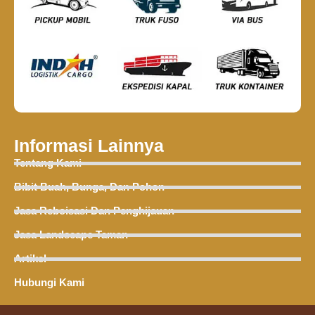
Informasi Lainnya
Tentang Kami
Bibit Buah, Bunga, Dan Pohon
Jasa Reboisasi Dan Penghijauan
Jasa Landscape Taman
Artikel
Hubungi Kami