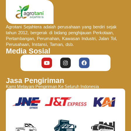
Agrotani Sejahtera adalah perusahaan yang berdiri sejak
tahun 2012, bergerak di bidang penghijauan Perkotaan,
Pertambangan, Perumahan, Kawasan Industri, Jalan Tol,
Perusahaan, Instansi, Taman, dsb.
Media Sosial
Jasa Pengiriman
Kami Melayani Pengiriman Ke Seluruh Indonesia