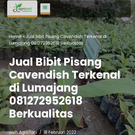
Lompat
ke
konten
Home
»
Jual Bibit Pisang Cavendish Terkenal di
Lumajang 081272952618 Berkualitas
Jual Bibit Pisang
Cavendish Terkenal
di Lumajang
081272952618
Berkualitas
oleh
AgroTani
18 Februari 2022