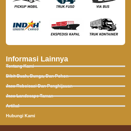
Informasi Lainnya
Tentang Kami
Bibit Buah, Bunga, Dan Pohon
Jasa Reboisasi Dan Penghijauan
Jasa Landscape Taman
Artikel
Hubungi Kami