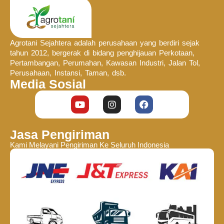
Agrotani Sejahtera adalah perusahaan yang berdiri sejak
tahun 2012, bergerak di bidang penghijauan Perkotaan,
Pertambangan, Perumahan, Kawasan Industri, Jalan Tol,
Perusahaan, Instansi, Taman, dsb.
Media Sosial
Jasa Pengiriman
Kami Melayani Pengiriman Ke Seluruh Indonesia