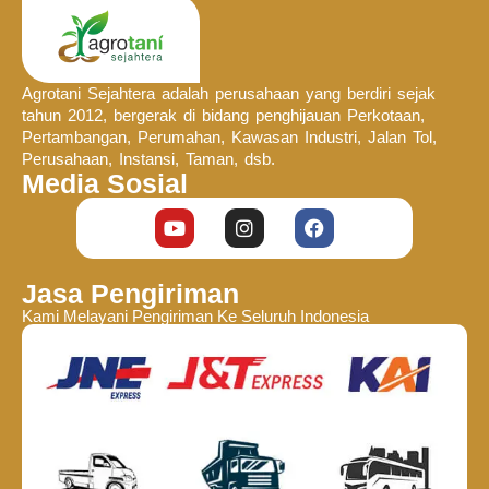
Agrotani Sejahtera adalah perusahaan yang berdiri sejak
tahun 2012, bergerak di bidang penghijauan Perkotaan,
Pertambangan, Perumahan, Kawasan Industri, Jalan Tol,
Perusahaan, Instansi, Taman, dsb.
Media Sosial
Jasa Pengiriman
Kami Melayani Pengiriman Ke Seluruh Indonesia