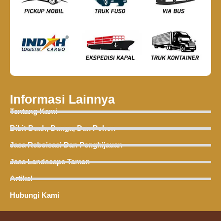
Informasi Lainnya
Tentang Kami
Bibit Buah, Bunga, Dan Pohon
Jasa Reboisasi Dan Penghijauan
Jasa Landscape Taman
Artikel
Hubungi Kami