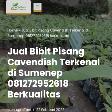
Lompat
ke
konten
Home
»
Jual Bibit Pisang Cavendish Terkenal di
Sumenep 081272952618 Berkualitas
Jual Bibit Pisang
Cavendish Terkenal
di Sumenep
081272952618
Berkualitas
oleh
AgroTani
22 Februari 2022