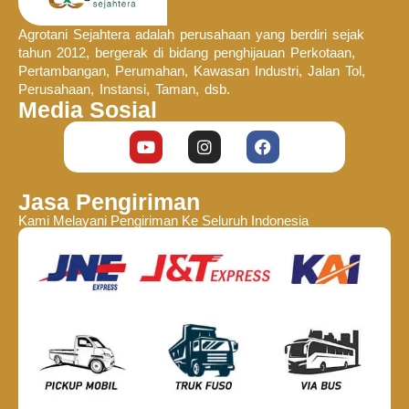
Agrotani Sejahtera adalah perusahaan yang berdiri sejak
tahun 2012, bergerak di bidang penghijauan Perkotaan,
Pertambangan, Perumahan, Kawasan Industri, Jalan Tol,
Perusahaan, Instansi, Taman, dsb.
Media Sosial
Jasa Pengiriman
Kami Melayani Pengiriman Ke Seluruh Indonesia