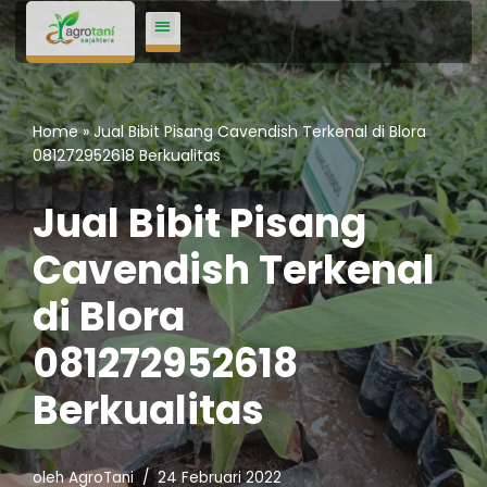
Lompat
ke
konten
Home
»
Jual Bibit Pisang Cavendish Terkenal di Blora
081272952618 Berkualitas
Jual Bibit Pisang
Cavendish Terkenal
di Blora
081272952618
Berkualitas
oleh
AgroTani
24 Februari 2022