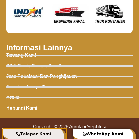
Informasi Lainnya
Tentang Kami
Bibit Buah, Bunga, Dan Pohon
Jasa Reboisasi Dan Penghijauan
Jasa Landscape Taman
Artikel
Hubungi Kami
Copyright © 2026 Agrotani Sejahtera
Telepon Kami
WhatsApp Kami