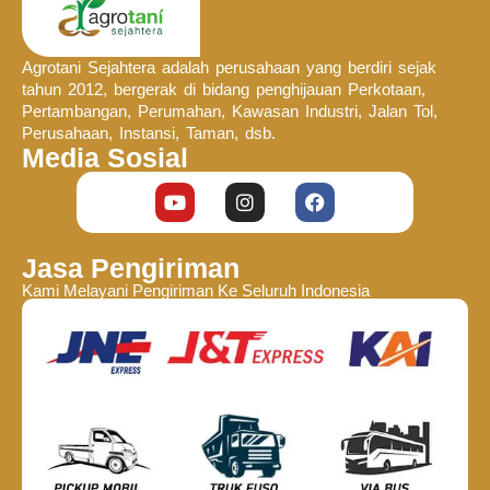
Agrotani Sejahtera adalah perusahaan yang berdiri sejak
tahun 2012, bergerak di bidang penghijauan Perkotaan,
Pertambangan, Perumahan, Kawasan Industri, Jalan Tol,
Perusahaan, Instansi, Taman, dsb.
Media Sosial
Jasa Pengiriman
Kami Melayani Pengiriman Ke Seluruh Indonesia