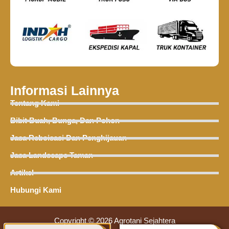
Informasi Lainnya
Tentang Kami
Bibit Buah, Bunga, Dan Pohon
Jasa Reboisasi Dan Penghijauan
Jasa Landscape Taman
Artikel
Hubungi Kami
Copyright © 2026 Agrotani Sejahtera