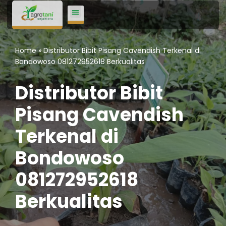
Lompat
ke
Home
»
Distributor Bibit Pisang Cavendish Terkenal di
konten
Bondowoso 081272952618 Berkualitas
Distributor Bibit
Pisang Cavendish
Terkenal di
Bondowoso
081272952618
Berkualitas