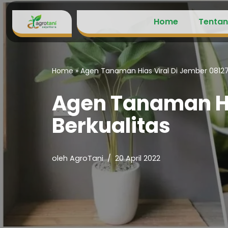
Home
Tentan
Lompat
ke
konten
Home
»
Agen Tanaman Hias Viral Di Jember 08127
Agen Tanaman Hi
Berkualitas
oleh
AgroTani
20 April 2022