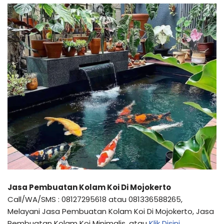
Jasa Pembuatan Kolam Koi Di Mojokerto
Call/WA/SMS : 08127295618 atau 081336588265,
Melayani Jasa Pembuatan Kolam Koi Di Mojokerto, Jasa
Pembuatan Kolam Koi Minimalis, atau
Klik Disini