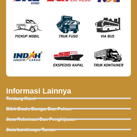
Informasi Lainnya
Tentang Kami
Bibit Buah, Bunga, Dan Pohon
Jasa Reboisasi Dan Penghijauan
Jasa Landscape Taman