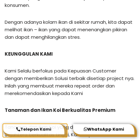
konsumen.
Dengan adanya kolam ikan di sekitar rumah, kita dapat
melihat ikan – ikan yang dapat menenangkan pikiran
dan dapat menghilangkan stres.
KEUNGGULAN KAMI
Kami Selalu berfokus pada Kepuasan Customer
dengan memberikan Solusi terbaik disetiap project nya.
Inilah yang membuat mereka repeat order dan
merekomendasikan kepada Kami
Tanaman dan Ikan Koi Berkualitas Premium
Tanaman dan Ikan Koi yang di berikan oleh Agrotani
Telepon Kami
WhatsApp Kami
Sejahtera berkualitas tinggi, Karena pemilihan Tanaman