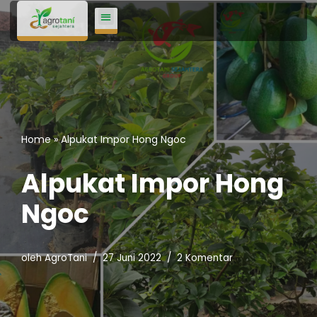
Lompat
ke
konten
Home
»
Alpukat Impor Hong Ngoc
Alpukat Impor Hong
Ngoc
oleh
AgroTani
27 Juni 2022
2 Komentar