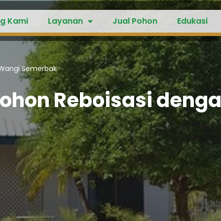
g Kami
Layanan
Jual Pohon
Edukasi
 Wangi Semerbak
Pohon Reboisasi deng