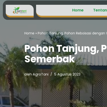
Home
Tentan
Lompat
ke
konten
Home
»
Pohon Tanjung, Pohon Reboisasi dengan
Pohon Tanjung, 
Semerbak
oleh
AgroTani
5 Agustus 2023