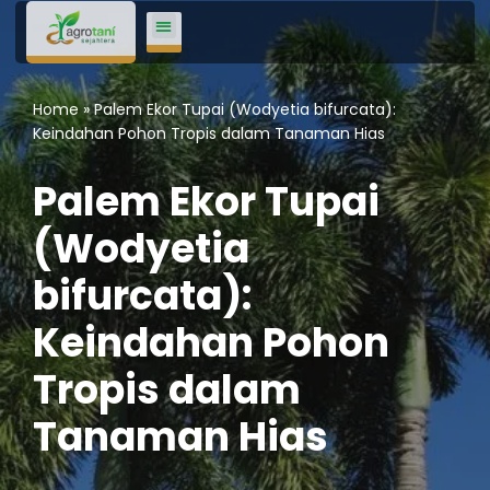
Lompat
ke
Home
»
Palem Ekor Tupai (Wodyetia bifurcata):
konten
Keindahan Pohon Tropis dalam Tanaman Hias
Palem Ekor Tupai
(Wodyetia
bifurcata):
Keindahan Pohon
Tropis dalam
Tanaman Hias