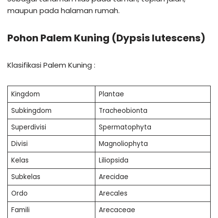
maupun pada halaman rumah.
Pohon
Palem Kuning (Dypsis lutescens)
Klasifikasi Palem Kuning :
Kingdom
Plantae
Subkingdom
Tracheobionta
Superdivisi
Spermatophyta
Divisi
Magnoliophyta
Kelas
Liliopsida
Subkelas
Arecidae
Ordo
Arecales
Famili
Arecaceae