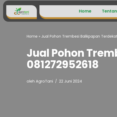
Home
Tentan
Lompat
ke
konten
Home
»
Jual Pohon Trembesi Balikpapan Terdeka
Jual Pohon Trem
081272952618
oleh
AgroTani
22 Juni 2024