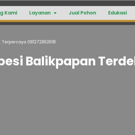
g Kami
Layanan
Jual Pohon
Edukasi
t Terpercaya 081272952618
besi Balikpapan Terd