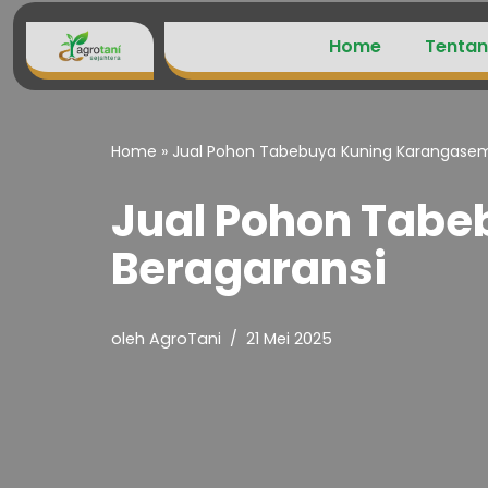
Home
Tentan
Lompat
ke
konten
Home
»
Jual Pohon Tabebuya Kuning Karangasem
Jual Pohon Tab
Beragaransi
oleh
AgroTani
21 Mei 2025