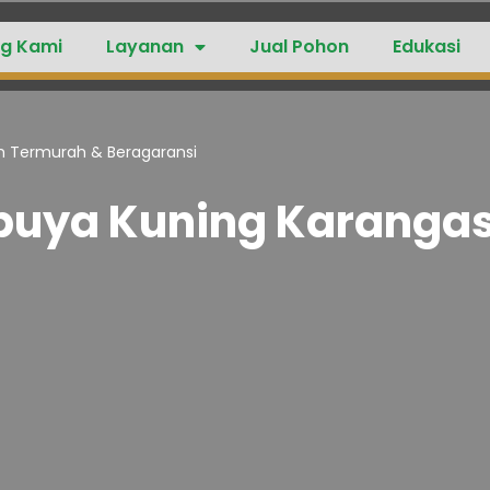
g Kami
Layanan
Jual Pohon
Edukasi
 Termurah & Beragaransi
ebuya Kuning Karanga