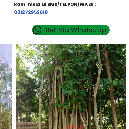
kami melalui SMS/TELPON/WA di :
081272952618
Beli Via Whatsapp