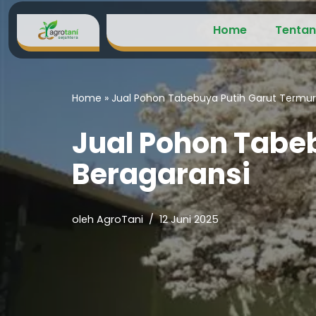
Home
Tentan
Lompat
ke
konten
Home
»
Jual Pohon Tabebuya Putih Garut Termur
Jual Pohon Tabe
Beragaransi
oleh
AgroTani
12 Juni 2025