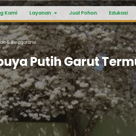
g Kami
Layanan
Jual Pohon
Edukasi
ah & Beragaransi
buya Putih Garut Term