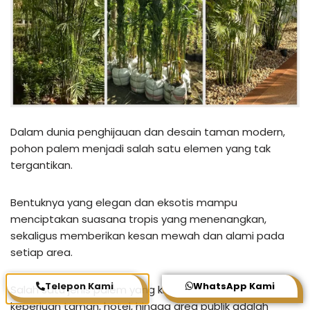
Dalam dunia penghijauan dan desain taman modern,
pohon palem menjadi salah satu elemen yang tak
tergantikan.
Bentuknya yang elegan dan eksotis mampu
menciptakan suasana tropis yang menenangkan,
sekaligus memberikan kesan mewah dan alami pada
setiap area.
Telepon Kami
WhatsApp Kami
Salah satu jenis palem yang kini banyak diminati untuk
keperluan taman, hotel, hingga area publik adalah