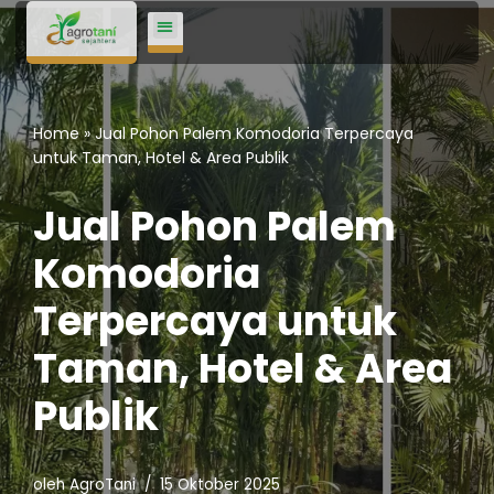
Lompat
ke
konten
Home
»
Jual Pohon Palem Komodoria Terpercaya
untuk Taman, Hotel & Area Publik
Jual Pohon Palem
Komodoria
Terpercaya untuk
Taman, Hotel & Area
Publik
oleh
AgroTani
15 Oktober 2025