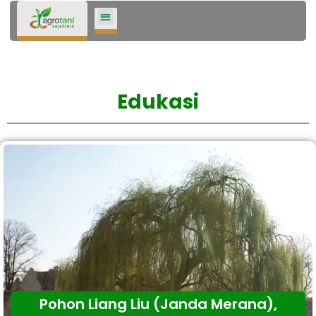
Lompat
ke
konten
Edukasi
Pohon Liang Liu (Janda Merana),