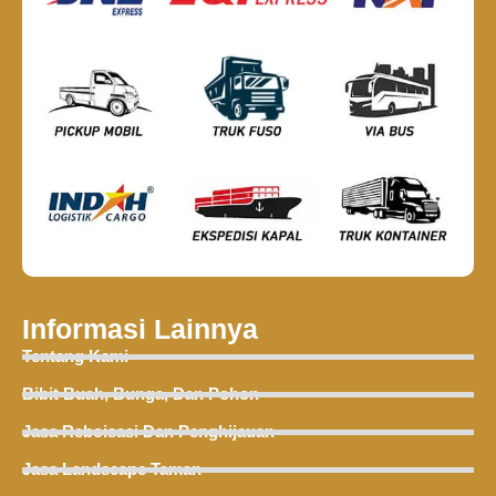
Informasi Lainnya
Tentang Kami
Bibit Buah, Bunga, Dan Pohon
Jasa Reboisasi Dan Penghijauan
Jasa Landscape Taman