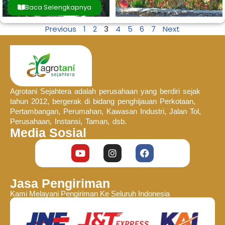
Baca Selengkapnya
Previous
1
2
3
4
5
6
7
Next
Agrotani Sejahtera adalah perusahaan yang berdiri sejak
tahun 2012, bergerak di bidang penghijauan Perkotaan,
Pertambangan, Perumahan, Kawasan Industri, Jalan Tol,
Perusahaan, Instansi, Taman, dsb.
Media Sosial
Jasa Pengiriman
Kami Melayani Pengiriman Ke Seluruh Indonesia