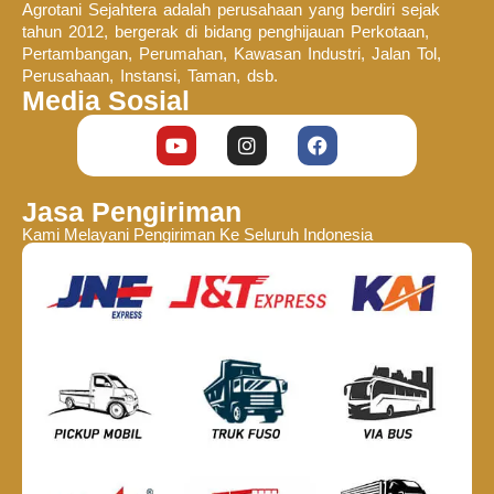
Agrotani Sejahtera adalah perusahaan yang berdiri sejak
tahun 2012, bergerak di bidang penghijauan Perkotaan,
Pertambangan, Perumahan, Kawasan Industri, Jalan Tol,
Perusahaan, Instansi, Taman, dsb.
Media Sosial
Jasa Pengiriman
Kami Melayani Pengiriman Ke Seluruh Indonesia