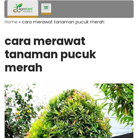
Lompat
Home
»
cara merawat tanaman pucuk merah
ke
konten
cara merawat
tanaman pucuk
merah