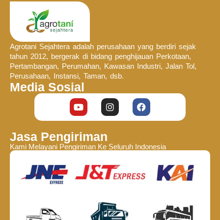
Agrotani Sejahtera adalah perusahaan yang berdiri sejak
tahun 2012, bergerak di bidang penghijauan Perkotaan,
Pertambangan, Perumahan, Kawasan Industri, Jalan Tol,
Perusahaan, Instansi, Taman, dsb.
Media Sosial
Jasa Pengiriman
Kami Melayani Pengiriman Ke Seluruh Indonesia