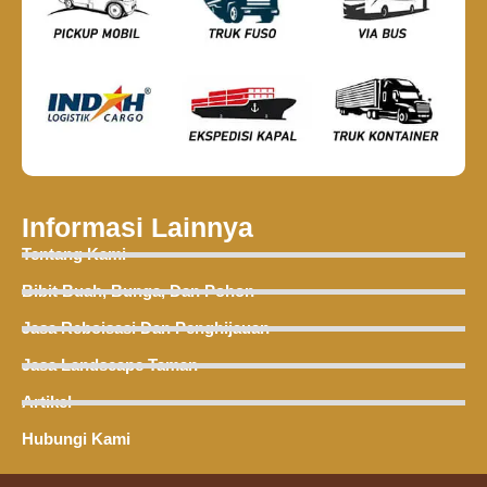
Informasi Lainnya
Tentang Kami
Bibit Buah, Bunga, Dan Pohon
Jasa Reboisasi Dan Penghijauan
Jasa Landscape Taman
Artikel
Hubungi Kami