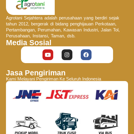
Agrotani Sejahtera adalah perusahaan yang berdiri sejak
tahun 2012, bergerak di bidang penghijauan Perkotaan,
Pertambangan, Perumahan, Kawasan Industri, Jalan Tol,
Perusahaan, Instansi, Taman, dsb.
Media Sosial
Jasa Pengiriman
Kami Melayani Pengiriman Ke Seluruh Indonesia