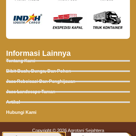
Informasi Lainnya
Tentang Kami
Bibit Buah, Bunga, Dan Pohon
Jasa Reboisasi Dan Penghijauan
Jasa Landscape Taman
Artikel
Hubungi Kami
Copyright © 2026 Agrotani Sejahtera