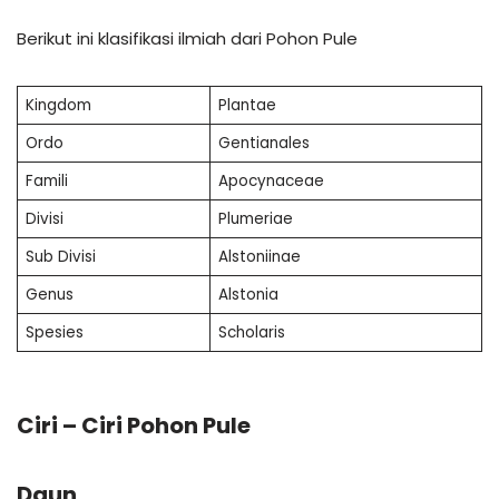
Berikut ini klasifikasi ilmiah dari Pohon Pule
Kingdom
Plantae
Ordo
Gentianales
Famili
Apocynaceae
Divisi
Plumeriae
Sub Divisi
Alstoniinae
Genus
Alstonia
Spesies
Scholaris
Ciri – Ciri Pohon Pule
Daun