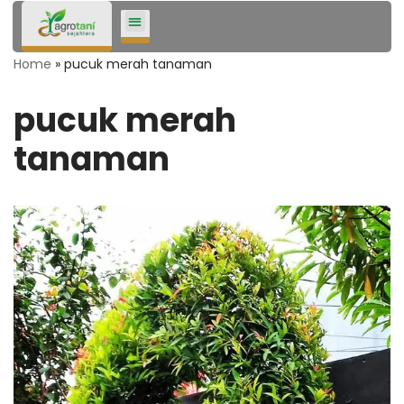
Lompat
Home
»
pucuk merah tanaman
ke
konten
pucuk merah
tanaman