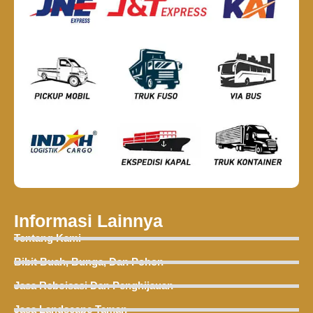
Informasi Lainnya
Tentang Kami
Bibit Buah, Bunga, Dan Pohon
Jasa Reboisasi Dan Penghijauan
Jasa Landscape Taman