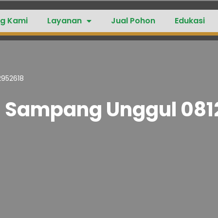
g Kami
Layanan
Jual Pohon
Edukasi
2952618
ru Sampang Unggul 08