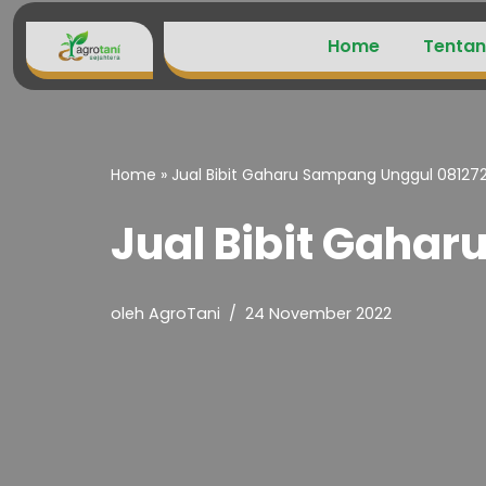
Home
Tentan
Lompat
ke
konten
Home
»
Jual Bibit Gaharu Sampang Unggul 08127
Jual Bibit Gaha
oleh
AgroTani
24 November 2022