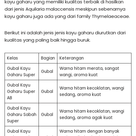
kayu gaharu yang memiliki kualitas terbaik di hasilkan
dari jenis Aquilaria malaccensis meskipun sebenarnya
kayu gaharu juga ada yang dari family Thymelaeaceae.
Berikut ini adalah jenis jenis kayu gaharu diurutkan dari
kualitas yang paling baik hingga buruk.
Kelas
Bagian
Keterangan
Gubal Kayu
Warna hitam merata, sangat
Gubal
Gaharu Super
wangi, aroma kuat
Gubal Kayu
Warna hitam kecoklatan, wangi
Gaharu Super
Gubal
sedang, aroma kuat
AB
Gubal Kayu
Warna hitam kecoklatan, wangi
Gaharu Sabah
Gubal
sedang, aroma agak kuat
Super
Gubal Kayu
Warna hitam dengan banyak