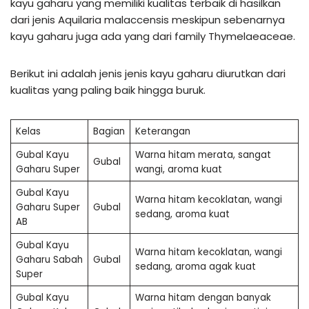
kayu gaharu yang memiliki kualitas terbaik di hasilkan
dari jenis Aquilaria malaccensis meskipun sebenarnya
kayu gaharu juga ada yang dari family Thymelaeaceae.
Berikut ini adalah jenis jenis kayu gaharu diurutkan dari
kualitas yang paling baik hingga buruk.
Kelas
Bagian
Keterangan
Gubal Kayu
Warna hitam merata, sangat
Gubal
Gaharu Super
wangi, aroma kuat
Gubal Kayu
Warna hitam kecoklatan, wangi
Gaharu Super
Gubal
sedang, aroma kuat
AB
Gubal Kayu
Warna hitam kecoklatan, wangi
Gaharu Sabah
Gubal
sedang, aroma agak kuat
Super
Gubal Kayu
Warna hitam dengan banyak